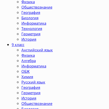
Физика
Обществознание
География
Биология
Информатика
Технология
Геометрия
История
9 класс
Английский язык
Физика
Алгебра
Информатика
ОБЖ
Химия
Русский язык
География
Геометрия
История
Обществознание
Биология