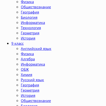
Физика
Обществознание
География
Биология
Информатика
Технология
Геометрия
История
9 класс
Английский язык
Физика
Алгебра
Информатика
ОБЖ
Химия
Русский язык
География
Геометрия
История
Обществознание
Биология