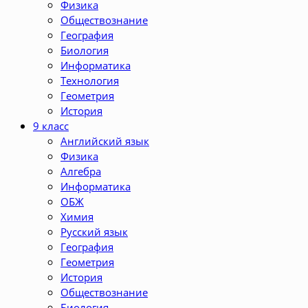
Физика
Обществознание
География
Биология
Информатика
Технология
Геометрия
История
9 класс
Английский язык
Физика
Алгебра
Информатика
ОБЖ
Химия
Русский язык
География
Геометрия
История
Обществознание
Биология