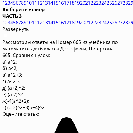
1
2
3
4
5
6
7
8
9
10
11
12
13
14
15
16
17
18
19
20
21
22
23
24
25
26
27
28
2
Выберите номер
ЧАСТЬ 3
1
2
3
4
5
6
7
8
9
10
11
12
13
14
15
16
17
18
19
20
21
22
23
24
25
26
27
28
2
Развернуть
Рассмотрим ответы на Номер 665 из учебника по
математике для 6 класса Дорофеева, Петерсона
665. Сравни с нулем:
а) a^2;
б)-a^2;
в) a^2+3;
г)-a^2-3;
д) (a+2)^2;
е) (a-2)^2;
ж)-4(a^2+2);
з) (a-2)^2+3(b+4)^2.
Оцените статью