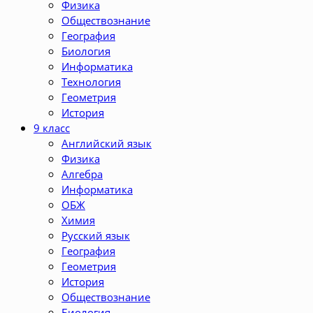
Физика
Обществознание
География
Биология
Информатика
Технология
Геометрия
История
9 класс
Английский язык
Физика
Алгебра
Информатика
ОБЖ
Химия
Русский язык
География
Геометрия
История
Обществознание
Биология