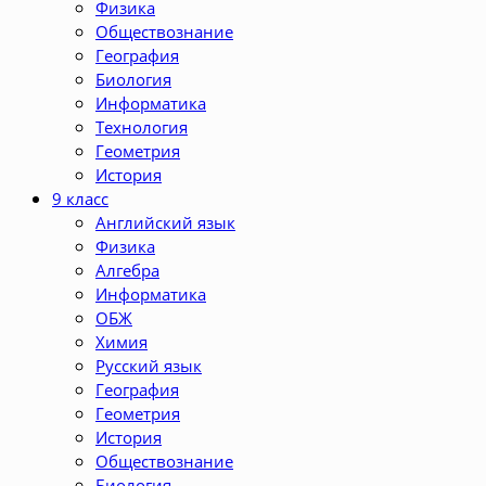
Физика
Обществознание
География
Биология
Информатика
Технология
Геометрия
История
9 класс
Английский язык
Физика
Алгебра
Информатика
ОБЖ
Химия
Русский язык
География
Геометрия
История
Обществознание
Биология