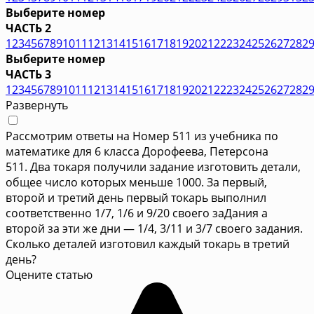
Выберите номер
ЧАСТЬ 2
1
2
3
4
5
6
7
8
9
10
11
12
13
14
15
16
17
18
19
20
21
22
23
24
25
26
27
28
2
Выберите номер
ЧАСТЬ 3
1
2
3
4
5
6
7
8
9
10
11
12
13
14
15
16
17
18
19
20
21
22
23
24
25
26
27
28
2
Развернуть
Рассмотрим ответы на Номер 511 из учебника по
математике для 6 класса Дорофеева, Петерсона
511. Два токаря получили задание изготовить детали,
общее число которых меньше 1000. За первый,
второй и третий день первый токарь выполнил
соответственно 1/7, 1/6 и 9/20 своего заДания а
второй за эти же дни — 1/4, 3/11 и 3/7 своего задания.
Сколько деталей изготовил каждый токарь в третий
день?
Оцените статью