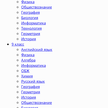
Физика
Обществознание
География
Биология
Информатика
Технология
Геометрия
История
9 класс
Английский язык
Физика
Алгебра
Информатика
ОБЖ
Химия
Русский язык
География
Геометрия
История
Обществознание
Биология