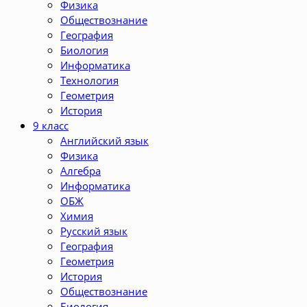
Физика
Обществознание
География
Биология
Информатика
Технология
Геометрия
История
9 класс
Английский язык
Физика
Алгебра
Информатика
ОБЖ
Химия
Русский язык
География
Геометрия
История
Обществознание
Биология