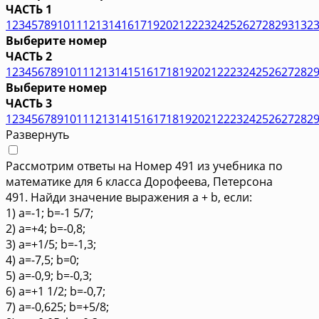
ЧАСТЬ 1
1
2
3
4
5
7
8
9
10
11
12
13
14
16
17
19
20
21
22
23
24
25
26
27
28
29
31
32
Выберите номер
ЧАСТЬ 2
1
2
3
4
5
6
7
8
9
10
11
12
13
14
15
16
17
18
19
20
21
22
23
24
25
26
27
28
2
Выберите номер
ЧАСТЬ 3
1
2
3
4
5
6
7
8
9
10
11
12
13
14
15
16
17
18
19
20
21
22
23
24
25
26
27
28
2
Развернуть
Рассмотрим ответы на Номер 491 из учебника по
математике для 6 класса Дорофеева, Петерсона
491. Найди значение выражения а + b, если:
1) a=-1; b=-1 5/7;
2) a=+4; b=-0,8;
3) a=+1/5; b=-1,3;
4) a=-7,5; b=0;
5) a=-0,9; b=-0,3;
6) a=+1 1/2; b=-0,7;
7) a=-0,625; b=+5/8;