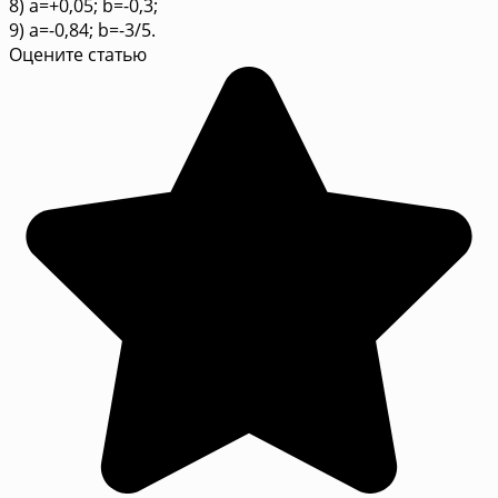
8) a=+0,05; b=-0,3;
9) a=-0,84; b=-3/5.
Оцените статью