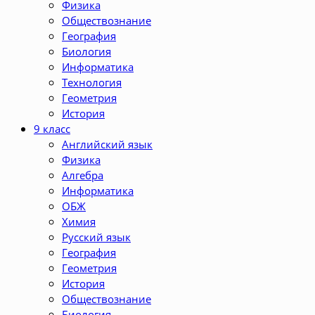
Физика
Обществознание
География
Биология
Информатика
Технология
Геометрия
История
9 класс
Английский язык
Физика
Алгебра
Информатика
ОБЖ
Химия
Русский язык
География
Геометрия
История
Обществознание
Биология