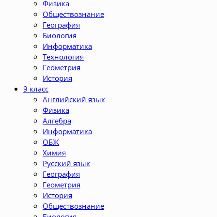
Физика
Обществознание
География
Биология
Информатика
Технология
Геометрия
История
9 класс
Английский язык
Физика
Алгебра
Информатика
ОБЖ
Химия
Русский язык
География
Геометрия
История
Обществознание
Биология