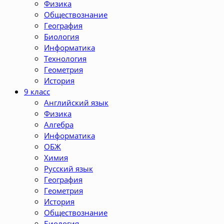
Физика
Обществознание
География
Биология
Информатика
Технология
Геометрия
История
9 класс
Английский язык
Физика
Алгебра
Информатика
ОБЖ
Химия
Русский язык
География
Геометрия
История
Обществознание
Биология