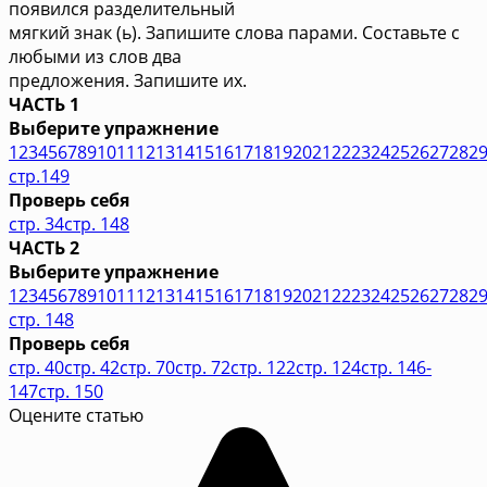
появился разделительный
мягкий знак (ь). Запишите слова парами. Составьте с
любыми из слов два
предложения. Запишите их.
ЧАСТЬ 1
Выберите упражнение
1
2
3
4
5
6
7
8
9
10
11
12
13
14
15
16
17
18
19
20
21
22
23
24
25
26
27
28
2
стр.149
Проверь себя
стр. 34
стр. 148
ЧАСТЬ 2
Выберите упражнение
1
2
3
4
5
6
7
8
9
10
11
12
13
14
15
16
17
18
19
20
21
22
23
24
25
26
27
28
2
стр. 148
Проверь себя
стр. 40
стр. 42
стр. 70
стр. 72
стр. 122
стр. 124
стр. 146-
147
стр. 150
Оцените статью