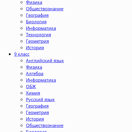
Физика
Обществознание
География
Биология
Информатика
Технология
Геометрия
История
9 класс
Английский язык
Физика
Алгебра
Информатика
ОБЖ
Химия
Русский язык
География
Геометрия
История
Обществознание
Биология