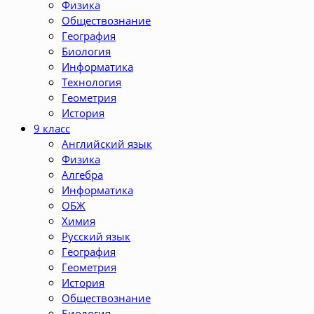
Физика
Обществознание
География
Биология
Информатика
Технология
Геометрия
История
9 класс
Английский язык
Физика
Алгебра
Информатика
ОБЖ
Химия
Русский язык
География
Геометрия
История
Обществознание
Биология