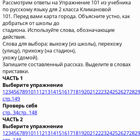
Рассмотрим ответы на Упражнение 101 из учебника
по русскому языку для 2 класса Климановой
101. Перед вами карта города. Объясните устно, как
добраться от школы до
стадиона. Используйте слова, обозначающие
действия.
Слова для выбора: выхожу (из школы), перехожу
(улицу), прихожу (на стадион),
ухожу (домой).
Запишите составленный рассказ. Выделите в словах
приставки.
ЧАСТЬ 1
Выберите упражнение
1
2
3
4
5
6
7
8
9
10
11
12
13
14
15
16
17
18
19
20
21
22
23
24
25
26
27
28
2
стр.149
Проверь себя
стр. 34
стр. 148
ЧАСТЬ 2
Выберите упражнение
1
2
3
4
5
6
7
8
9
10
11
12
13
14
15
16
17
18
19
20
21
22
23
24
25
26
27
28
2
стр. 148