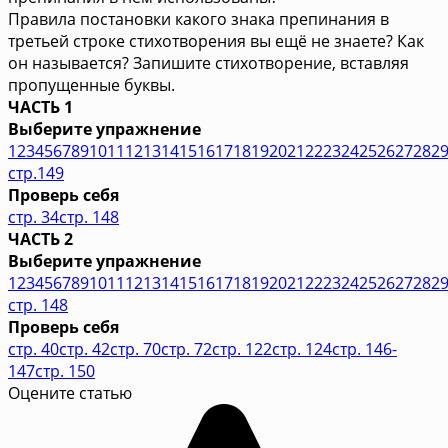
Правила постановки какого знака препинания в
третьей строке стихотворения вы ещё не знаете? Как
он называется? Запишите стихотворение, вставляя
пропущенные буквы.
ЧАСТЬ 1
Выберите упражнение
1
2
3
4
5
6
7
8
9
10
11
12
13
14
15
16
17
18
19
20
21
22
23
24
25
26
27
28
2
стр.149
Проверь себя
стр. 34
стр. 148
ЧАСТЬ 2
Выберите упражнение
1
2
3
4
5
6
7
8
9
10
11
12
13
14
15
16
17
18
19
20
21
22
23
24
25
26
27
28
2
стр. 148
Проверь себя
стр. 40
стр. 42
стр. 70
стр. 72
стр. 122
стр. 124
стр. 146-
147
стр. 150
Оцените статью