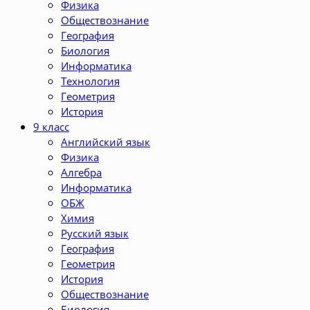
Физика
Обществознание
География
Биология
Информатика
Технология
Геометрия
История
9 класс
Английский язык
Физика
Алгебра
Информатика
ОБЖ
Химия
Русский язык
География
Геометрия
История
Обществознание
Биология