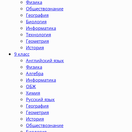
Физика
Обществознание
География
Биология
Информатика
Технология
Геометрия
История
9 класс
Английский язык
Физика
Алгебра
Информатика
ОБЖ
Химия
Русский язык
География
Геометрия
История
Обществознание
Биология