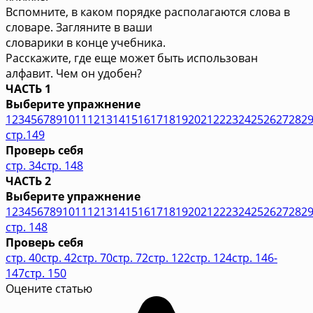
Вспомните, в каком порядке располагаются слова в
словаре. Загляните в ваши
словарики в конце учебника.
Расскажите, где еще может быть использован
алфавит. Чем он удобен?
ЧАСТЬ 1
Выберите упражнение
1
2
3
4
5
6
7
8
9
10
11
12
13
14
15
16
17
18
19
20
21
22
23
24
25
26
27
28
2
стр.149
Проверь себя
стр. 34
стр. 148
ЧАСТЬ 2
Выберите упражнение
1
2
3
4
5
6
7
8
9
10
11
12
13
14
15
16
17
18
19
20
21
22
23
24
25
26
27
28
2
стр. 148
Проверь себя
стр. 40
стр. 42
стр. 70
стр. 72
стр. 122
стр. 124
стр. 146-
147
стр. 150
Оцените статью