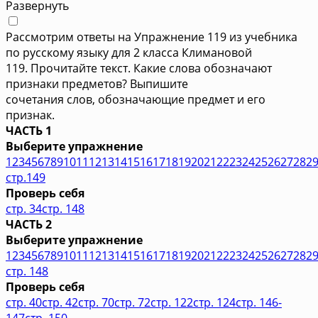
Развернуть
Рассмотрим ответы на Упражнение 119 из учебника
по русскому языку для 2 класса Климановой
119. Прочитайте текст. Какие слова обозначают
признаки предметов? Выпишите
сочетания слов, обозначающие предмет и его
признак.
ЧАСТЬ 1
Выберите упражнение
1
2
3
4
5
6
7
8
9
10
11
12
13
14
15
16
17
18
19
20
21
22
23
24
25
26
27
28
2
стр.149
Проверь себя
стр. 34
стр. 148
ЧАСТЬ 2
Выберите упражнение
1
2
3
4
5
6
7
8
9
10
11
12
13
14
15
16
17
18
19
20
21
22
23
24
25
26
27
28
2
стр. 148
Проверь себя
стр. 40
стр. 42
стр. 70
стр. 72
стр. 122
стр. 124
стр. 146-
147
стр. 150