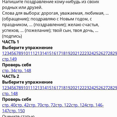
Напишите поздравление кому-нибудь из своих
родных или друзей.
Слова для выбора: дорогая, уважаемая, любимая, …
(обращение); поздравляю с Новым годом, с
праздником, … (поздравление); желаю счастья,
успехов, … (пожелание); твой сын, твоя дочь, …
(подпись)
ЧАСТЬ 1
Выберите упражнение
1
2
3
4
5
6
7
8
9
10
11
12
13
14
15
16
17
18
19
20
21
22
23
24
25
26
27
28
2
стр.149
Проверь себя
стр. 34
стр. 148
ЧАСТЬ 2
Выберите упражнение
1
2
3
4
5
6
7
8
9
10
11
12
13
14
15
16
17
18
19
20
21
22
23
24
25
26
27
28
2
стр. 148
Проверь себя
стр. 40
стр. 42
стр. 70
стр. 72
стр. 122
стр. 124
стр. 146-
147
стр. 150
Оцените статью