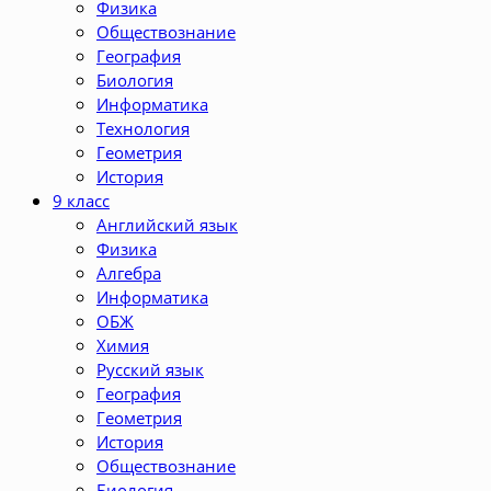
Физика
Обществознание
География
Биология
Информатика
Технология
Геометрия
История
9 класс
Английский язык
Физика
Алгебра
Информатика
ОБЖ
Химия
Русский язык
География
Геометрия
История
Обществознание
Биология