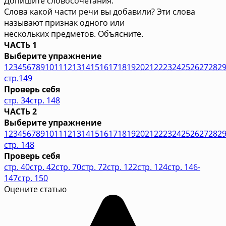
Допишите словосочетания.
Слова какой части речи вы добавили? Эти слова
называют признак одного или
нескольких предметов. Объясните.
ЧАСТЬ 1
Выберите упражнение
1
2
3
4
5
6
7
8
9
10
11
12
13
14
15
16
17
18
19
20
21
22
23
24
25
26
27
28
2
стр.149
Проверь себя
стр. 34
стр. 148
ЧАСТЬ 2
Выберите упражнение
1
2
3
4
5
6
7
8
9
10
11
12
13
14
15
16
17
18
19
20
21
22
23
24
25
26
27
28
2
стр. 148
Проверь себя
стр. 40
стр. 42
стр. 70
стр. 72
стр. 122
стр. 124
стр. 146-
147
стр. 150
Оцените статью