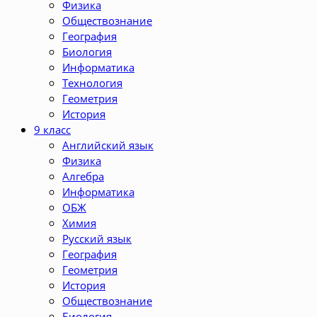
Физика
Обществознание
География
Биология
Информатика
Технология
Геометрия
История
9 класс
Английский язык
Физика
Алгебра
Информатика
ОБЖ
Химия
Русский язык
География
Геометрия
История
Обществознание
Биология