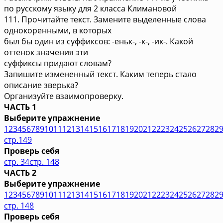
по русскому языку для 2 класса Климановой
111. Прочитайте текст. Замените выделенные слова
однокоренными, в которых
был бы один из суффиксов: -еньк-, -к-, -ик-. Какой
оттенок значения эти
суффиксы придают словам?
Запишите измененный текст. Каким теперь стало
описание зверька?
Организуйте взаимопроверку.
ЧАСТЬ 1
Выберите упражнение
1
2
3
4
5
6
7
8
9
10
11
12
13
14
15
16
17
18
19
20
21
22
23
24
25
26
27
28
2
стр.149
Проверь себя
стр. 34
стр. 148
ЧАСТЬ 2
Выберите упражнение
1
2
3
4
5
6
7
8
9
10
11
12
13
14
15
16
17
18
19
20
21
22
23
24
25
26
27
28
2
стр. 148
Проверь себя