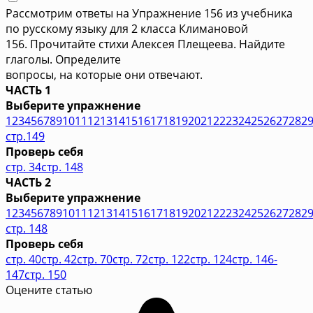
Рассмотрим ответы на Упражнение 156 из учебника
по русскому языку для 2 класса Климановой
156. Прочитайте стихи Алексея Плещеева. Найдите
глаголы. Определите
вопросы, на которые они отвечают.
ЧАСТЬ 1
Выберите упражнение
1
2
3
4
5
6
7
8
9
10
11
12
13
14
15
16
17
18
19
20
21
22
23
24
25
26
27
28
2
стр.149
Проверь себя
стр. 34
стр. 148
ЧАСТЬ 2
Выберите упражнение
1
2
3
4
5
6
7
8
9
10
11
12
13
14
15
16
17
18
19
20
21
22
23
24
25
26
27
28
2
стр. 148
Проверь себя
стр. 40
стр. 42
стр. 70
стр. 72
стр. 122
стр. 124
стр. 146-
147
стр. 150
Оцените статью