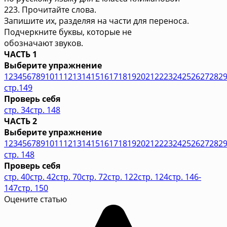
223. Прочитайте слова.
Запишите их, разделяя на части для переноса.
Подчеркните буквы, которые не
обозначают звуков.
ЧАСТЬ 1
Выберите упражнение
1
2
3
4
5
6
7
8
9
10
11
12
13
14
15
16
17
18
19
20
21
22
23
24
25
26
27
28
2
стр.149
Проверь себя
стр. 34
стр. 148
ЧАСТЬ 2
Выберите упражнение
1
2
3
4
5
6
7
8
9
10
11
12
13
14
15
16
17
18
19
20
21
22
23
24
25
26
27
28
2
стр. 148
Проверь себя
стр. 40
стр. 42
стр. 70
стр. 72
стр. 122
стр. 124
стр. 146-
147
стр. 150
Оцените статью