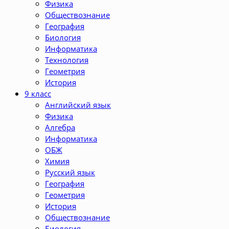
Физика
Обществознание
География
Биология
Информатика
Технология
Геометрия
История
9 класс
Английский язык
Физика
Алгебра
Информатика
ОБЖ
Химия
Русский язык
География
Геометрия
История
Обществознание
Биология