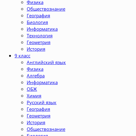
Физика
Обществознание
География
Биология
Информатика
Технология
Геометрия
История
9 класс
Английский язык
Физика
Алгебра
Информатика
ОБЖ
Химия
Русский язык
География
Геометрия
История
Обществознание
Биология