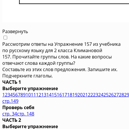
Развернуть
Рассмотрим ответы на Упражнение 157 из учебника
по русскому языку для 2 класса Климановой
157. Прочитайте группы слов. На какие вопросы
отвечают слова каждой группы?
Составьте из этих слов предложения. Запишите их.
Подчеркните глаголы.
ЧАСТЬ 1
Выберите упражнение
1
2
3
4
5
6
7
8
9
10
11
12
13
14
15
16
17
18
19
20
21
22
23
24
25
26
27
28
2
стр.149
Проверь себя
стр. 34
стр. 148
ЧАСТЬ 2
Выберите упражнение