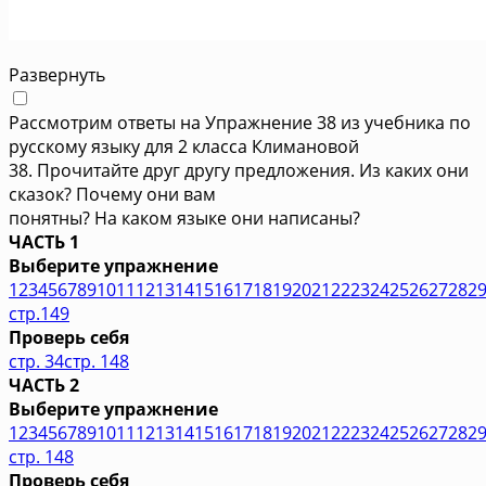
Развернуть
Рассмотрим ответы на Упражнение 38 из учебника по
русскому языку для 2 класса Климановой
38. Прочитайте друг другу предложения. Из каких они
сказок? Почему они вам
понятны? На каком языке они написаны?
ЧАСТЬ 1
Выберите упражнение
1
2
3
4
5
6
7
8
9
10
11
12
13
14
15
16
17
18
19
20
21
22
23
24
25
26
27
28
2
стр.149
Проверь себя
стр. 34
стр. 148
ЧАСТЬ 2
Выберите упражнение
1
2
3
4
5
6
7
8
9
10
11
12
13
14
15
16
17
18
19
20
21
22
23
24
25
26
27
28
2
стр. 148
Проверь себя