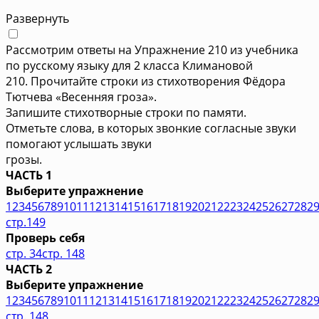
Развернуть
Рассмотрим ответы на Упражнение 210 из учебника
по русскому языку для 2 класса Климановой
210. Прочитайте строки из стихотворения Фёдора
Тютчева «Весенняя гроза».
Запишите стихотворные строки по памяти.
Отметьте слова, в которых звонкие согласные звуки
помогают услышать звуки
грозы.
ЧАСТЬ 1
Выберите упражнение
1
2
3
4
5
6
7
8
9
10
11
12
13
14
15
16
17
18
19
20
21
22
23
24
25
26
27
28
2
стр.149
Проверь себя
стр. 34
стр. 148
ЧАСТЬ 2
Выберите упражнение
1
2
3
4
5
6
7
8
9
10
11
12
13
14
15
16
17
18
19
20
21
22
23
24
25
26
27
28
2
стр. 148