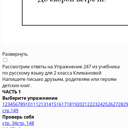
Развернуть
Рассмотрим ответы на Упражнение 247 из учебника
по русскому языку для 2 класса Климановой
Напишите письмо друзьям, родителям или героям
детских книг.
ЧАСТЬ 1
Выберите упражнение
1
2
3
4
5
6
7
8
9
10
11
12
13
14
15
16
17
18
19
20
21
22
23
24
25
26
27
28
2
стр.149
Проверь себя
стр. 34
стр. 148