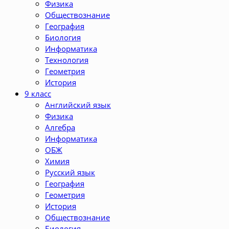
Физика
Обществознание
География
Биология
Информатика
Технология
Геометрия
История
9 класс
Английский язык
Физика
Алгебра
Информатика
ОБЖ
Химия
Русский язык
География
Геометрия
История
Обществознание
Биология