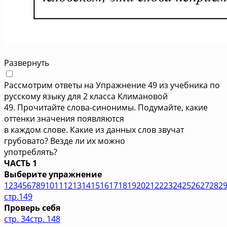
Развернуть
Рассмотрим ответы на Упражнение 49 из учебника по
русскому языку для 2 класса Климановой
49. Прочитайте слова-синонимы. Подумайте, какие
оттенки значения появляются
в каждом слове. Какие из данных слов звучат
грубовато? Везде ли их можно
употреблять?
ЧАСТЬ 1
Выберите упражнение
1
2
3
4
5
6
7
8
9
10
11
12
13
14
15
16
17
18
19
20
21
22
23
24
25
26
27
28
2
стр.149
Проверь себя
стр. 34
стр. 148