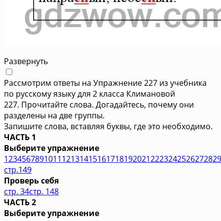
Развернуть
Рассмотрим ответы на Упражнение 227 из учебника
по русскому языку для 2 класса Климановой
227. Прочитайте слова. Догадайтесь, почему они
разделены на две группы.
Запишите слова, вставляя буквы, где это необходимо.
ЧАСТЬ 1
Выберите упражнение
1
2
3
4
5
6
7
8
9
10
11
12
13
14
15
16
17
18
19
20
21
22
23
24
25
26
27
28
2
стр.149
Проверь себя
стр. 34
стр. 148
ЧАСТЬ 2
Выберите упражнение