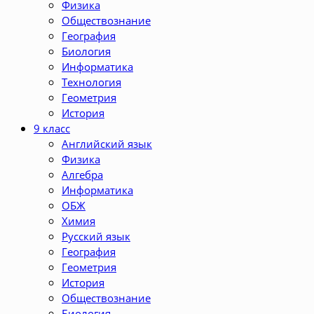
Физика
Обществознание
География
Биология
Информатика
Технология
Геометрия
История
9 класс
Английский язык
Физика
Алгебра
Информатика
ОБЖ
Химия
Русский язык
География
Геометрия
История
Обществознание
Биология