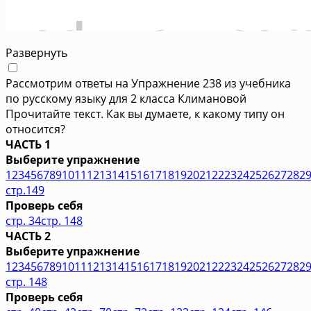
Развернуть
Рассмотрим ответы на Упражнение 238 из учебника
по русскому языку для 2 класса Климановой
Прочитайте текст. Как вы думаете, к какому типу он
относится?
ЧАСТЬ 1
Выберите упражнение
1
2
3
4
5
6
7
8
9
10
11
12
13
14
15
16
17
18
19
20
21
22
23
24
25
26
27
28
2
стр.149
Проверь себя
стр. 34
стр. 148
ЧАСТЬ 2
Выберите упражнение
1
2
3
4
5
6
7
8
9
10
11
12
13
14
15
16
17
18
19
20
21
22
23
24
25
26
27
28
2
стр. 148
Проверь себя