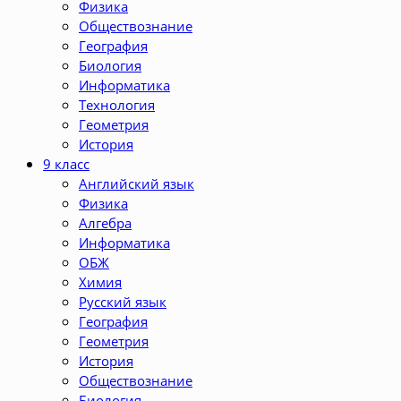
Физика
Обществознание
География
Биология
Информатика
Технология
Геометрия
История
9 класс
Английский язык
Физика
Алгебра
Информатика
ОБЖ
Химия
Русский язык
География
Геометрия
История
Обществознание
Биология