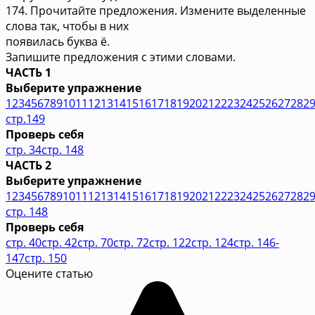
174. Прочитайте предложения. Измените выделенные
слова так, чтобы в них
появилась буква ё.
Запишите предложения с этими словами.
ЧАСТЬ 1
Выберите упражнение
1
2
3
4
5
6
7
8
9
10
11
12
13
14
15
16
17
18
19
20
21
22
23
24
25
26
27
28
2
стр.149
Проверь себя
стр. 34
стр. 148
ЧАСТЬ 2
Выберите упражнение
1
2
3
4
5
6
7
8
9
10
11
12
13
14
15
16
17
18
19
20
21
22
23
24
25
26
27
28
2
стр. 148
Проверь себя
стр. 40
стр. 42
стр. 70
стр. 72
стр. 122
стр. 124
стр. 146-
147
стр. 150
Оцените статью