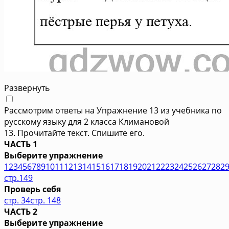
Развернуть
Рассмотрим ответы на Упражнение 13 из учебника по
русскому языку для 2 класса Климановой
13. Прочитайте текст. Спишите его.
ЧАСТЬ 1
Выберите упражнение
1
2
3
4
5
6
7
8
9
10
11
12
13
14
15
16
17
18
19
20
21
22
23
24
25
26
27
28
2
стр.149
Проверь себя
стр. 34
стр. 148
ЧАСТЬ 2
Выберите упражнение