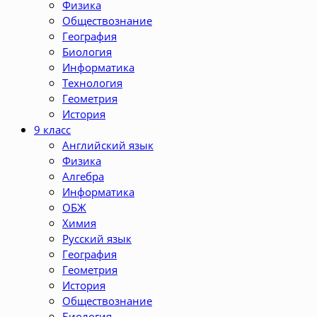
Физика
Обществознание
География
Биология
Информатика
Технология
Геометрия
История
9 класс
Английский язык
Физика
Алгебра
Информатика
ОБЖ
Химия
Русский язык
География
Геометрия
История
Обществознание
Биология