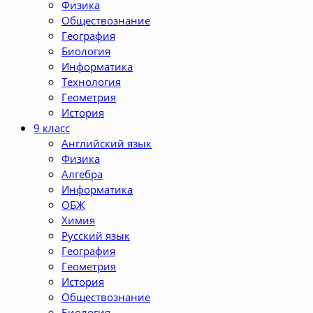
Физика
Обществознание
География
Биология
Информатика
Технология
Геометрия
История
9 класс
Английский язык
Физика
Алгебра
Информатика
ОБЖ
Химия
Русский язык
География
Геометрия
История
Обществознание
Биология