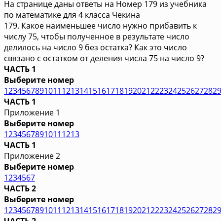
На странице даны ответы на Номер 179 из учебника
по математике для 4 класса Чекина
179. Какое наименьшее число нужно прибавить к
числу 75, чтобы полученное в результате число
делилось на число 9 без остатка? Как это число
связано с остатком от деления числа 75 на число 9?
ЧАСТЬ 1
Выберите номер
1
2
3
4
5
6
7
8
9
10
11
12
13
14
15
16
17
18
19
20
21
22
23
24
25
26
27
28
2
ЧАСТЬ 1
Приложение 1
Выберите номер
1
2
3
4
5
6
7
8
9
10
11
12
13
ЧАСТЬ 1
Приложение 2
Выберите номер
1
2
3
4
5
6
7
ЧАСТЬ 2
Выберите номер
1
2
3
4
5
6
7
8
9
10
11
12
13
14
15
16
17
18
19
20
21
22
23
24
25
26
27
28
2
ЧАСТЬ 2