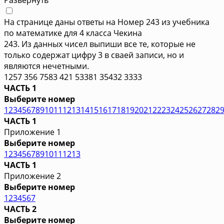
На странице даны ответы на Номер 243 из учебника
по математике для 4 класса Чекина
243. Из данных чисел выпиши все те, которые не
только содержат цифру 3 в сваей записи, но и
являются нечетными.
1257 356 7583 421 53381 35432 3333
ЧАСТЬ 1
Выберите номер
1
2
3
4
5
6
7
8
9
10
11
12
13
14
15
16
17
18
19
20
21
22
23
24
25
26
27
28
2
ЧАСТЬ 1
Приложение 1
Выберите номер
1
2
3
4
5
6
7
8
9
10
11
12
13
ЧАСТЬ 1
Приложение 2
Выберите номер
1
2
3
4
5
6
7
ЧАСТЬ 2
Выберите номер