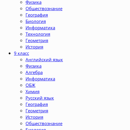
Физика
Обществознание
География
Биология
Информатика
Технология
Геометрия
История
9 класс
Английский язык
Физика
Алгебра
Информатика
ОБЖ
Химия
Русский язык
География
Геометрия
История
Обществознание
Биология