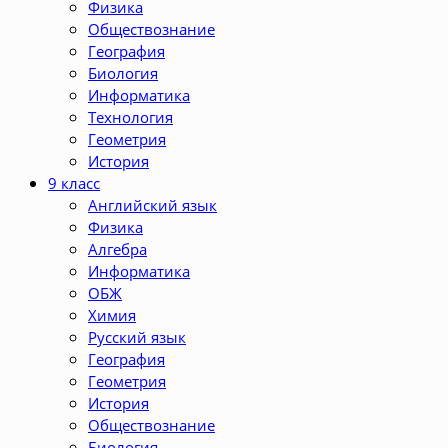
Физика
Обществознание
География
Биология
Информатика
Технология
Геометрия
История
9 класс
Английский язык
Физика
Алгебра
Информатика
ОБЖ
Химия
Русский язык
География
Геометрия
История
Обществознание
Биология