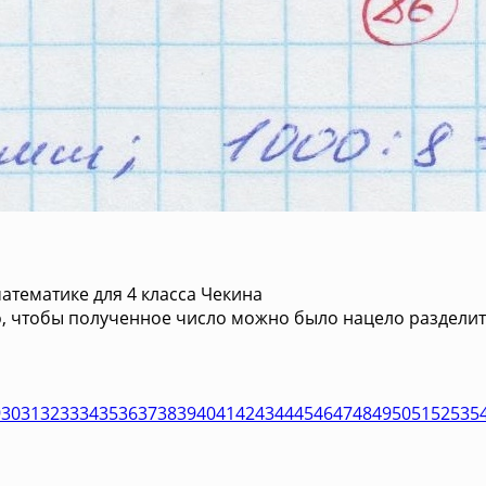
атематике для 4 класса Чекина
го, чтобы полученное число можно было нацело разделить
9
30
31
32
33
34
35
36
37
38
39
40
41
42
43
44
45
46
47
48
49
50
51
52
53
5