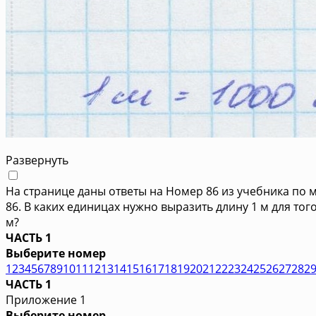
Развернуть
На странице даны ответы на Номер 86 из учебника по м
86. В каких единицах нужно выразить длину 1 м для то
м?
ЧАСТЬ 1
Выберите номер
1
2
3
4
5
6
7
8
9
10
11
12
13
14
15
16
17
18
19
20
21
22
23
24
25
26
27
28
2
ЧАСТЬ 1
Приложение 1
Выберите номер