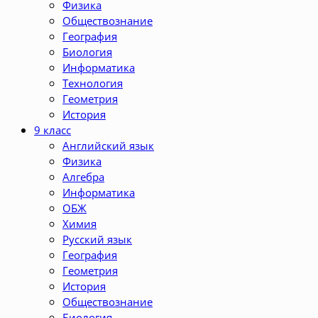
Физика
Обществознание
География
Биология
Информатика
Технология
Геометрия
История
9 класс
Английский язык
Физика
Алгебра
Информатика
ОБЖ
Химия
Русский язык
География
Геометрия
История
Обществознание
Биология