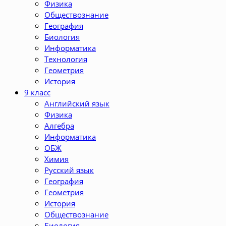
Физика
Обществознание
География
Биология
Информатика
Технология
Геометрия
История
9 класс
Английский язык
Физика
Алгебра
Информатика
ОБЖ
Химия
Русский язык
География
Геометрия
История
Обществознание
Биология