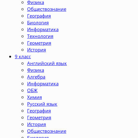
Физика
Обществознание
География
Биология
Информатика
Технология
Геометрия
История
9 класс
Английский язык
Физика
Алгебра
Информатика
ОБЖ
Химия
Русский язык
География
Геометрия
История
Обществознание
Биология