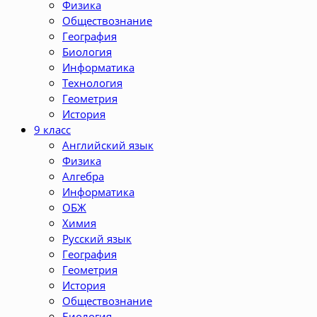
Физика
Обществознание
География
Биология
Информатика
Технология
Геометрия
История
9 класс
Английский язык
Физика
Алгебра
Информатика
ОБЖ
Химия
Русский язык
География
Геометрия
История
Обществознание
Биология