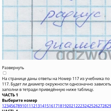
Развернуть
На странице даны ответы на Номер 117 из учебника по 
117. Будет ли диаметр окружности однозначно зависет
заполни в тетради приведённую ниже таблицу.
ЧАСТЬ 1
Выберите номер
1
2
3
4
5
6
7
8
9
10
11
12
13
14
15
16
17
18
19
20
21
22
23
24
25
26
27
28
2