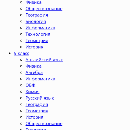
Физика
Обществознание
География
Биология
Информатика
Технология
Геометрия
История
9 класс
Английский язык
Физика
Алгебра
Информатика
ОБЖ
Химия
Русский язык
География
Геометрия
История
Обществознание
Биология