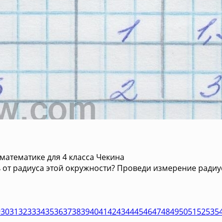
математике для 4 класса Чекина
ь от радиуса этой окружности? Проведи измерение ради
9
30
31
32
33
34
35
36
37
38
39
40
41
42
43
44
45
46
47
48
49
50
51
52
53
5