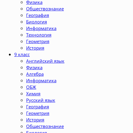
Физика
Обществознание
География
Биология
Информатика
Технология
Геометрия
История
9 класс
Английский язык
Физика
Алгебра
Информатика
ОБЖ
Химия
Русский язык
География
Геометрия
История
Обществознание
Биология